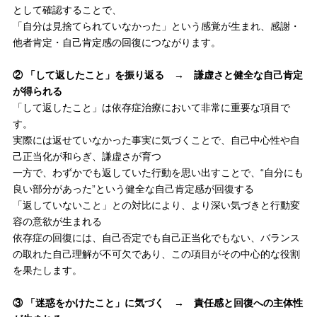
として確認することで、
「自分は見捨てられていなかった」という感覚が生まれ、感謝・
他者肯定・自己肯定感の回復につながります。
② 「して返したこと」を振り返る → 謙虚さと健全な自己肯定
が得られる
「して返したこと」は依存症治療において非常に重要な項目で
す。
実際には返せていなかった事実に気づくことで、自己中心性や自
己正当化が和らぎ、謙虚さが育つ
一方で、わずかでも返していた行動を思い出すことで、“自分にも
良い部分があった”という健全な自己肯定感が回復する
「返していないこと」との対比により、より深い気づきと行動変
容の意欲が生まれる
依存症の回復には、自己否定でも自己正当化でもない、バランス
の取れた自己理解が不可欠であり、この項目がその中心的な役割
を果たします。
③ 「迷惑をかけたこと」に気づく → 責任感と回復への主体性