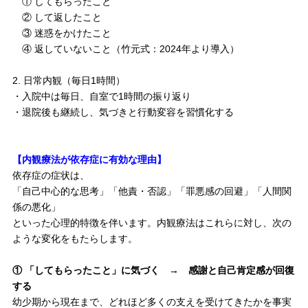
① してもらったこと
② して返したこと
③ 迷惑をかけたこと
④ 返していないこと（竹元式：2024年より導入）
日常内観（毎日1時間）
・入院中は毎日、自室で1時間の振り返り
・退院後も継続し、気づきと行動変容を習慣化する
【内観療法が依存症に有効な理由】
依存症の症状は、
「自己中心的な思考」「他責・否認」「罪悪感の回避」「人間関
係の悪化」
といった心理的特徴を伴います。内観療法はこれらに対し、次の
ような変化をもたらします。
① 「してもらったこと」に気づく → 感謝と自己肯定感が回復
する
幼少期から現在まで、どれほど多くの支えを受けてきたかを事実