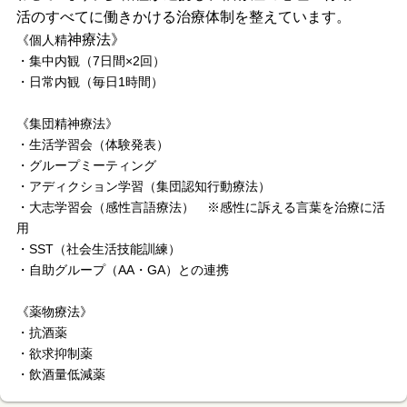
活のすべてに働きかける治療体制を整えています。
神療法》
《個人精
・集中内観（7日間×2回）
・日常内観（毎日1時間）
《集団精神療法》
・生活学習会（体験発表）
・グループミーティング
・アディクション学習（集団認知行動療法）
・大志学習会（感性言語療法） ※感性に訴える言葉を治療に活
用
・SST（社会生活技能訓練）
・自助グループ（AA・GA）との連携
《薬物療法》
・抗酒薬
・欲求抑制薬
・飲酒量低減薬