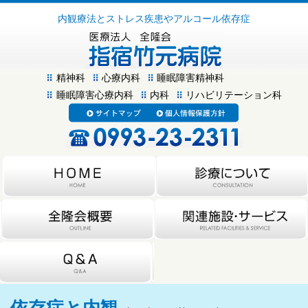
内観療法とストレス疾患やアルコール依存症
精神科
心療内科
睡眠障害精神科
睡眠障害心療内科
内科
リハビリテーション科