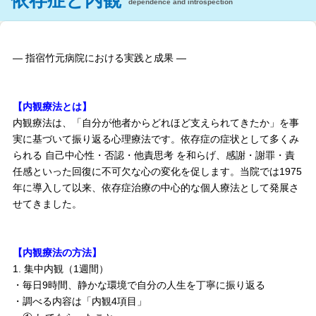
依存症と内観
dependence and introspection
― 指宿竹元病院における実践と成果 ―
【内観療法とは】
内観療法は、「自分が他者からどれほど支えられてきたか」を事
実に基づいて振り返る心理療法です。依存症の症状として多くみ
られる 自己中心性・否認・他責思考 を和らげ、感謝・謝罪・責
任感といった回復に不可欠な心の変化を促します。当院では1975
年に導入して以来、依存症治療の中心的な個人療法として発展さ
せてきました。
【内観療法の方法】
集中内観（1週間）
・毎日9時間、静かな環境で自分の人生を丁寧に振り返る
・調べる内容は「内観4項目」