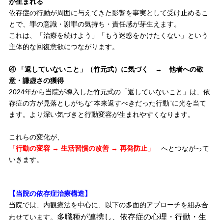
が生まれる
依存症の行動が周囲に与えてきた影響を事実として受け止めるこ
とで、罪の意識・謝罪の気持ち・責任感が芽生えます。
これは、「治療を続けよう」「もう迷惑をかけたくない」という
主体的な回復意欲につながります。
④ 「返していないこと」（竹元式）に気づく → 他者への敬
意・謙虚さの獲得
2024年から当院が導入した竹元式の「返していないこと」は、依
存症の方が見落としがちな“本来返すべきだった行動”に光を当て
ます。より深い気づきと行動変容が生まれやすくなります。
これらの変化が、
「行動の変容 → 生活習慣の改善 → 再発防止」
へとつながって
いきます。
【当院の依存症治療構造】
当院では、内観療法を中心に、以下の多面的アプローチを組み合
多職種が連携し、依存症の心理・行動・生
わせています。