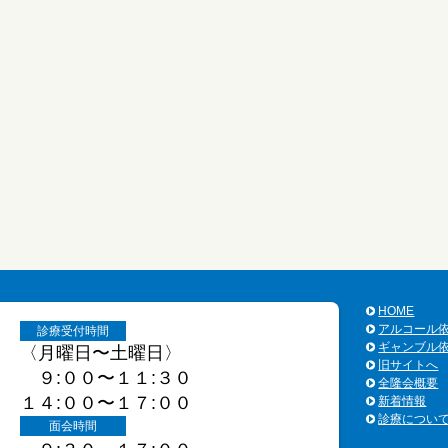
HOME
アルコール
診療受付時間
ギャンブル
〈月曜日〜土曜日〉
旧サイトへ
９:００〜１１:３０
全隆会概要
１４:００〜１７:００
新着情報
診療につい
面会時間