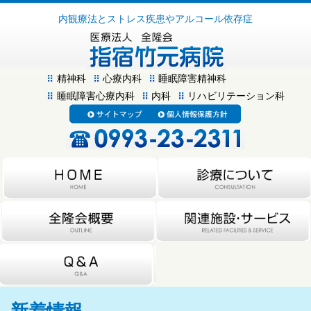
内観療法とストレス疾患やアルコール依存症
精神科
心療内科
睡眠障害精神科
睡眠障害心療内科
内科
リハビリテーション科