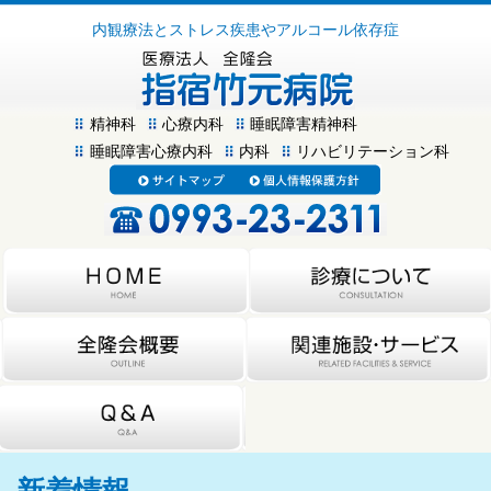
内観療法とストレス疾患やアルコール依存症
精神科
心療内科
睡眠障害精神科
睡眠障害心療内科
内科
リハビリテーション科