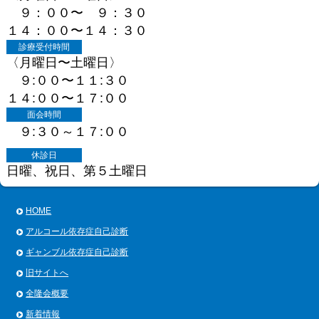
９：００〜 ９：３０
１４：００〜１４：３０
診療受付時間
〈月曜日〜土曜日〉
９:００〜１１:３０
１４:００〜１７:００
面会時間
９:３０～１７:００
休診日
日曜、祝日、第５土曜日
HOME
アルコール依存症自己診断
ギャンブル依存症自己診断
旧サイトへ
全隆会概要
新着情報