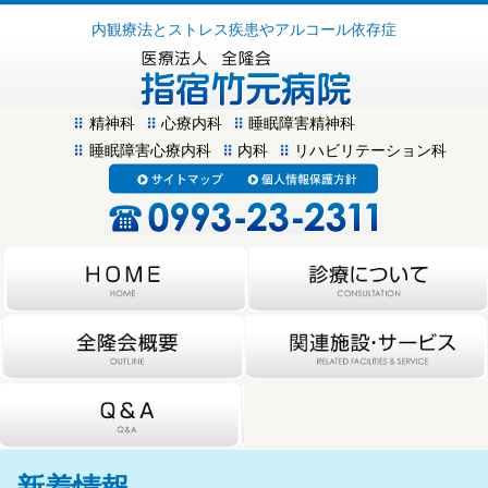
内観療法とストレス疾患やアルコール依存症
精神科
心療内科
睡眠障害精神科
睡眠障害心療内科
内科
リハビリテーション科